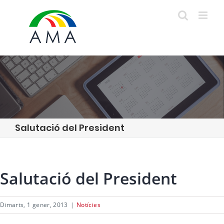
Skip
to
content
Salutació del President
Salutació del President
Dimarts, 1 gener, 2013
|
Notícies