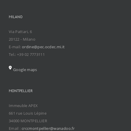
MILANO
Via Pattari, 6
20122 - Milano
E-mail:
ordine@pec.ocdec.mi.it
Tel.: +39 02 7773111
Google maps
MONTPELLIER
Immeuble APEX
661 rue Louis Lépine
34000 MONTPELLIER
Email :
crccmontpellier@wanadoo.fr