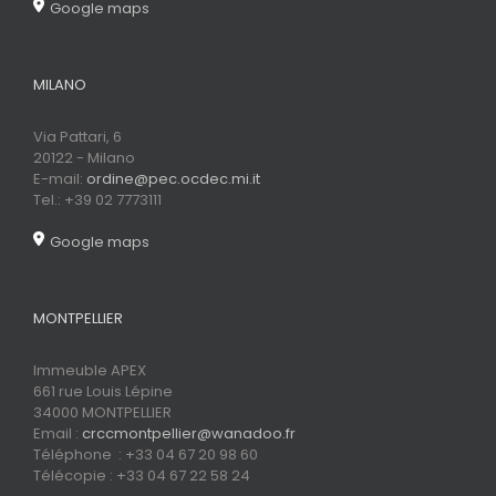
Google maps
MILANO
Via Pattari, 6
20122 - Milano
E-mail:
ordine@pec.ocdec.mi.it
Tel.: +39 02 7773111
Google maps
MONTPELLIER
Immeuble APEX
661 rue Louis Lépine
34000 MONTPELLIER
Email :
crccmontpellier@wanadoo.fr
Téléphone : +33 04 67 20 98 60
Télécopie : +33 04 67 22 58 24