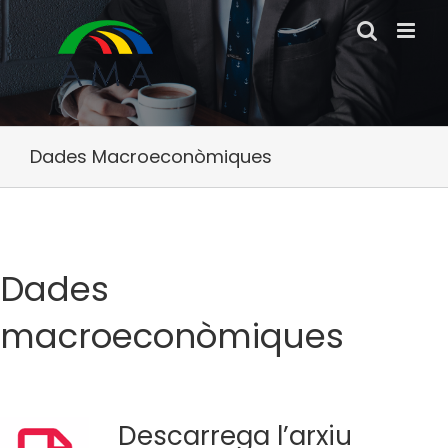
Skip
to
content
Dades Macroeconòmiques
Dades
macroeconòmiques
Descarrega l’arxiu