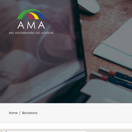
Skip
to
content
Home
/
Barcelona