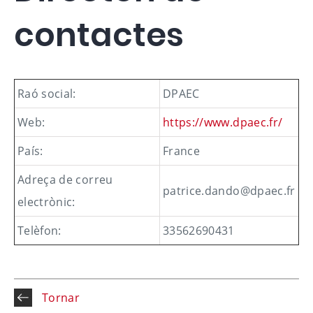
contactes
Raó social:
DPAEC
Web:
https://www.dpaec.fr/
País:
France
Adreça de correu
patrice.dando@dpaec.fr
electrònic:
Telèfon:
33562690431
Tornar