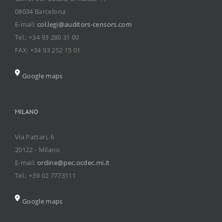
08034 Barcelona
E-mail:
col.legi@auditors-censors.com
Tel.: +34 93 280 31 00
FAX: +34 93 252 15 01
Google maps
MILANO
Via Pattari, 6
20122 - Milano
E-mail:
ordine@pec.ocdec.mi.it
Tel.: +39 02 7773111
Google maps