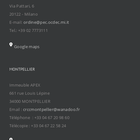
Via Pattari, 6
20122 - Milano
E-mail:
ordine@pec.ocdec.mi.it
Tel.: +39 02 7773111
Google maps
MONTPELLIER
Immeuble APEX
661 rue Louis Lépine
34000 MONTPELLIER
Email :
crccmontpellier@wanadoo.fr
Téléphone : +33 04 67 20 98 60
Télécopie : +33 04 67 22 58 24