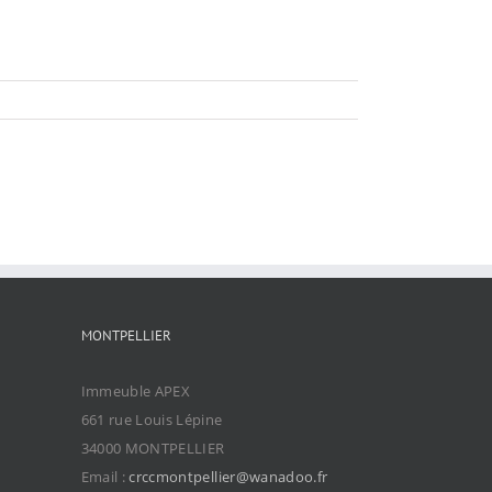
MONTPELLIER
Immeuble APEX
661 rue Louis Lépine
34000 MONTPELLIER
Email :
crccmontpellier@wanadoo.fr