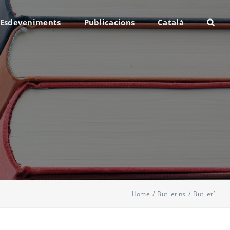
Esdeveniments
Publicacions
Català
Home
/
Butlletins
/
Butlletí