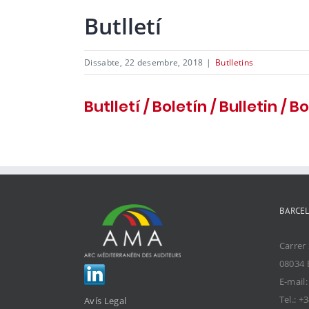
Butlletí
Dissabte, 22 desembre, 2018
|
Butlletins
Butlletí / Boletín / Bulletin / B
BARCE
Carrer 
08034 
E-mail
Tel.: +
Avís Legal