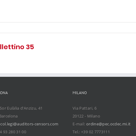
ollettino 35
LONA
MILANO
Sor Eulàlia d’Anzizu, 41
Via Pattari, 6
Barcelona
20122 - Milano
:
col.legi@auditors-censors.com
E-mail:
ordine@pec.ocdec.mi.it
34 93 280 31 00
Tel.: +39 02 7773111