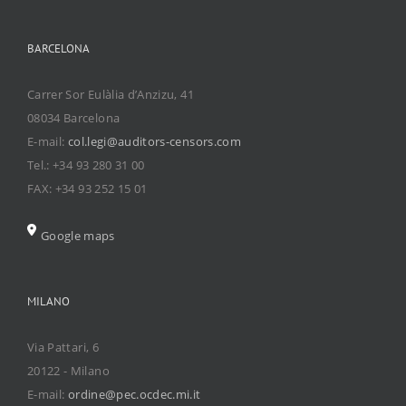
BARCELONA
Carrer Sor Eulàlia d’Anzizu, 41
08034 Barcelona
E-mail:
col.legi@auditors-censors.com
Tel.: +34 93 280 31 00
FAX: +34 93 252 15 01
Google maps
MILANO
Via Pattari, 6
20122 - Milano
E-mail:
ordine@pec.ocdec.mi.it