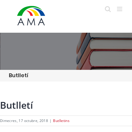
Skip
to
content
Butlletí
Butlletí
Dimecres, 17 octubre, 2018
|
Butlletins