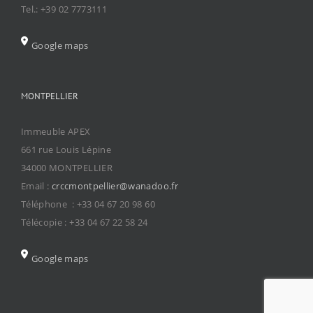
Tel.: +39 02 7773111
Google maps
MONTPELLIER
Immeuble APEX
661 rue Louis Lépine
34000 MONTPELLIER
Email :
crccmontpellier@wanadoo.fr
Téléphone : +33 04 67 20 98 60
Télécopie : +33 04 67 22 58 24
Google maps