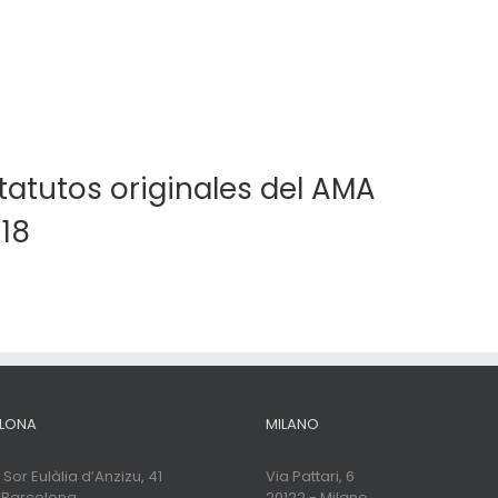
atutos originales del AMA
18
LONA
MILANO
Sor Eulàlia d’Anzizu, 41
Via Pattari, 6
 Barcelona
20122 - Milano