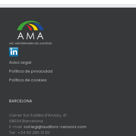
Aviso Legal
Política de privacidad
Política de cookies
BARCELONA
Carrer Sor Eulàlia d’Anzizu, 41
08034 Barcelona
E-mail:
col.legi@auditors-censors.com
Tel.: +34 93 280 31 00