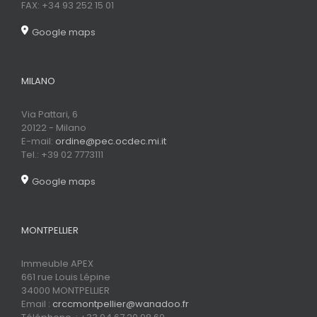
FAX: +34 93 252 15 01
Google maps
MILANO
Via Pattari, 6
20122 - Milano
E-mail:
ordine@pec.ocdec.mi.it
Tel.: +39 02 7773111
Google maps
MONTPELLIER
Immeuble APEX
661 rue Louis Lépine
34000 MONTPELLIER
Email :
crccmontpellier@wanadoo.fr