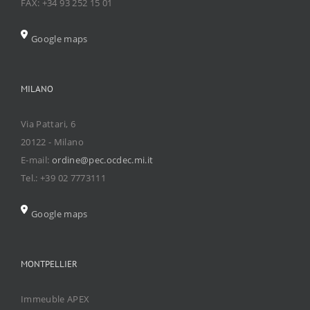
FAX: +34 93 252 15 01
Google maps
MILANO
Via Pattari, 6
20122 - Milano
E-mail:
ordine@pec.ocdec.mi.it
Tel.: +39 02 7773111
Google maps
MONTPELLIER
Immeuble APEX