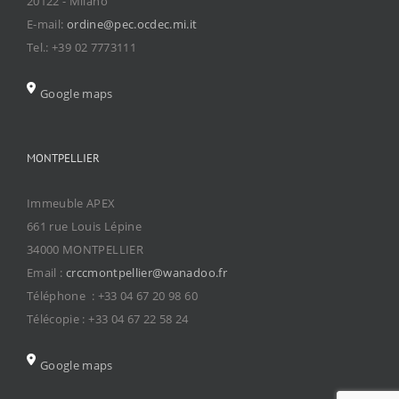
20122 - Milano
E-mail:
ordine@pec.ocdec.mi.it
Tel.: +39 02 7773111
Google maps
MONTPELLIER
Immeuble APEX
661 rue Louis Lépine
34000 MONTPELLIER
Email :
crccmontpellier@wanadoo.fr
Téléphone : +33 04 67 20 98 60
Télécopie : +33 04 67 22 58 24
Google maps