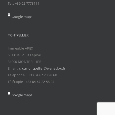
Tel.: +39 02 7773111
Google maps
MONTPELLIER
Immeuble APEX
661 rue Louis Lépine
34000 MONTPELLIER
Email :
crccmontpellier@wanadoo.fr
Téléphone : +33 04 67 20 98 60
Télécopie : +33 04 67 22 58 24
Google maps