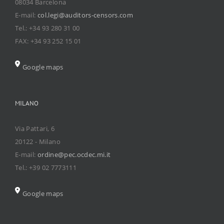
08034 Barcelona
E-mail:
col.legi@auditors-censors.com
Tel.: +34 93 280 31 00
FAX: +34 93 252 15 01
Google maps
MILANO
Via Pattari, 6
20122 - Milano
E-mail:
ordine@pec.ocdec.mi.it
Tel.: +39 02 7773111
Google maps