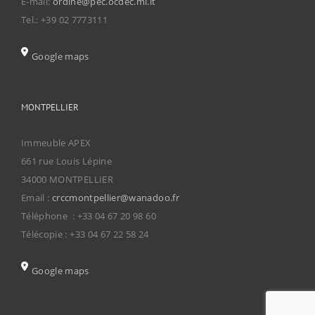
E-mail:
ordine@pec.ocdec.mi.it
Tel.: +39 02 7773111
Google maps
MONTPELLIER
Immeuble APEX
661 rue Louis Lépine
34000 MONTPELLIER
Email :
crccmontpellier@wanadoo.fr
Téléphone : +33 04 67 20 98 60
Télécopie : +33 04 67 22 58 24
Google maps